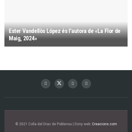
Ester Vandellòs López és l’autora de «La Flor de
Maig, 2024»
© 2021 Colla del Drac de Poblenou | Dsny web:
Creacions.com