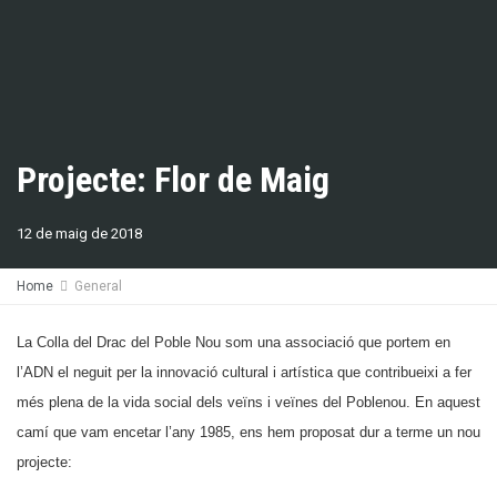
Projecte: Flor de Maig
12 de maig de 2018
Home
General
La Colla del Drac del Poble Nou som una associació que portem en
l’ADN el neguit per la innovació cultural i artística que contribueixi a fer
més plena de la vida social dels veïns i veïnes del Poblenou. En aquest
camí que vam encetar l’any 1985, ens hem proposat dur a terme un nou
projecte: