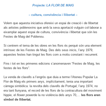
Projecte: LA FLOR DE MAIG
– cultura, convivència i llibertat –
Volem que aquesta iniciativa ofereixi un espai de creació i de llibertat
als artistes poblenovins que amb la seva aportació vulguin col·laborar a
eixamplar aquest espai de cultura, convivència i llibertat que són les
Festes de Maig del Poblenou.
Si centrem el tema de les obres en les flors és perquè són una element
intrínsec de les Festes de Maig. Des dels seus inicis, l’any 1979,
aquestes festes han tingut les flors com a motiu constant i recurrent.
Fins i tot en les primeres edicions s’anomenaven “Festes de Maig, les
festes de les flors”.
La venda de clavells a l’engròs que duia a terme l’Ateneu Popular La
Flor de Maig els primers anys, implícitament, tenia una important
càrrega simbòlica: la revolta dels clavells de Portugal, l’any 1974, no
era tant llunyana, el record de les flors de la contracultura del moviment
hippie, el
flower power
de la no violència dels anys 70,…
les flors eren
símbol de llibertat.