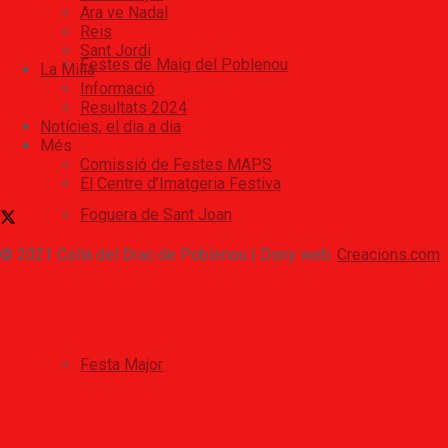
Ara ve Nadal
Reis
Sant Jordi
Festes de Maig del Poblenou
La Milla
Informació
Resultats 2024
Notícies, el dia a dia
Més
Comissió de Festes MAPS
El Centre d’Imatgeria Festiva
Foguera de Sant Joan
© 2021 Colla del Drac de Poblenou | Dsny web:
Creacions.com
Festa Major