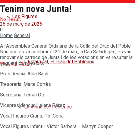
Tenim nova Junta!
Les Figures
No Result
26 de març de 2026
0
Home
General
A l’Assemblea General Ordinària de la Colla del Drac del Poble
Nou que es va celebrar el 21 de març, a Can Saladrigas, es van
renovar els càrrecs de Junta i de les votacions en va resultar la
L’Estarrufat, El Drac del Poblenou
següent composició:
View All Result
Presidència: Alba Bach
Tresoreria: Maite Cortès
Secretaria: Ferran Oto
Vicepresidència: Helena Pérez
La Víbria del Poblenou
Vocal Figures Grans: Pol Còria
Vocal Figures Infantil: Víctor Barberà – Martyn Cooper