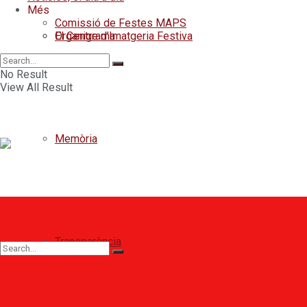
Més
Comissió de Festes MAPS
Organigrama
El Centre d’Imatgeria Festiva
No Result
View All Result
Memòria
Transparència