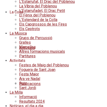
L’Estarrufat, El Drac del Poblenou
La Víbria del Poblenou
L’Estarrufadet, El Drac Petit
La Colla
El Fènix del Poblenou
L’Estendard de la Colla
Els Capgrossos de les Fires
Els Ceptrots
La Música
Grups de Percussió
Gralles
Mamelles
Activitats
Altres formacions musicals
Partitures
Activitats
Festes de Maig del Poblenou
Foguera de Sant Joan
Festa Major
Ara ve Nadal
Reis
Publicacions
Sant Jordi
La Milla
Informació
Resultats 2024
Notícies, el dia a dia