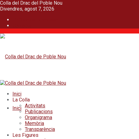
Colla del Drac del Poble Nou
Divendres, agost 7, 2026
Política de privadesa
Contacte
Inici
La Colla
Activitats
Inici
Publicacions
Organigrama
Memòria
Transparència
Les Figures