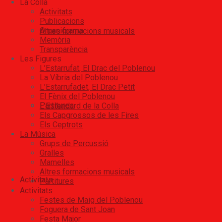
La Colla
Activitats
Publicacions
Organigrama
Altres formacions musicals
Memòria
Transparència
Les Figures
L’Estarrufat, El Drac del Poblenou
La Víbria del Poblenou
L’Estarrufadet, El Drac Petit
El Fènix del Poblenou
Partitures
L’Estendard de la Colla
Els Capgrossos de les Fires
Els Ceptrots
La Música
Grups de Percussió
Gralles
Mamelles
Altres formacions musicals
Activitats
Partitures
Activitats
Festes de Maig del Poblenou
Foguera de Sant Joan
Festa Major