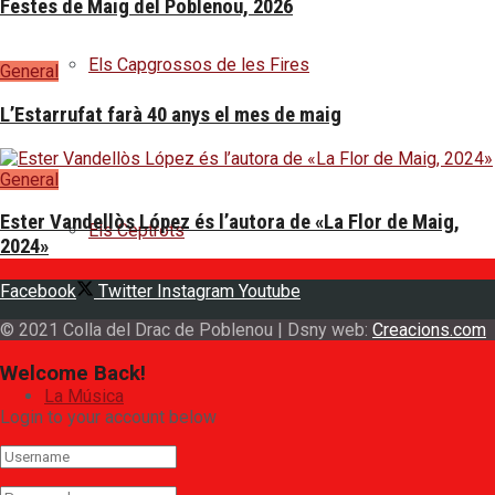
Festes de Maig del Poblenou, 2026
Els Capgrossos de les Fires
General
L’Estarrufat farà 40 anys el mes de maig
General
Ester Vandellòs López és l’autora de «La Flor de Maig,
Els Ceptrots
2024»
Facebook
Twitter
Instagram
Youtube
© 2021 Colla del Drac de Poblenou | Dsny web:
Creacions.com
Welcome Back!
La Música
Login to your account below