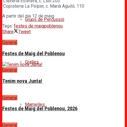
·Llibreria Etcètera, c. Llull 203.
·Copisteria La Peiper, c. Marià Aguiló, 110
A partir del dia 12 de maig
Grups de Percussió
Tags:
festes de maigpoblenou
Share
Tweet
General
Festes de Maig del Poblenou
Gralles
General
Tenim nova Junta!
General
Mamelles
Festes de Maig del Poblenou, 2026
General