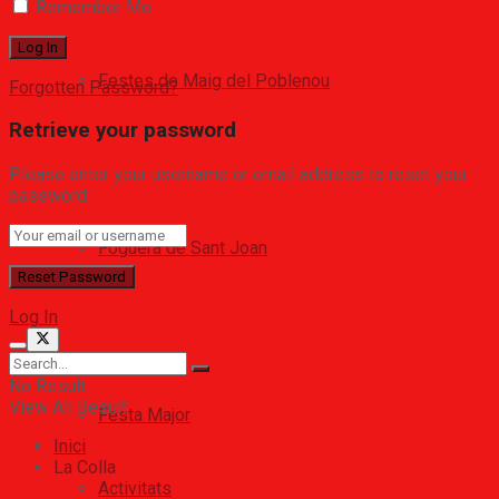
Remember Me
Festes de Maig del Poblenou
Forgotten Password?
Retrieve your password
Please enter your username or email address to reset your
password.
Foguera de Sant Joan
Log In
No Result
View All Result
Festa Major
Inici
La Colla
Activitats