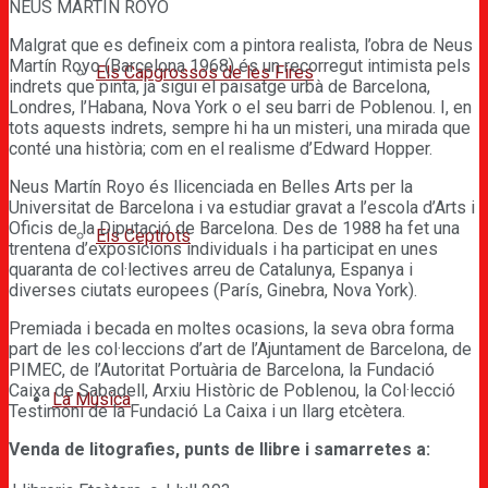
NEUS MARTÍN ROYO
Malgrat que es defineix com a pintora realista, l’obra de Neus
Martín Royo (Barcelona 1968) és un recorregut intimista pels
Els Capgrossos de les Fires
indrets que pinta, ja sigui el paisatge urbà de Barcelona,
Londres, l’Habana, Nova York o el seu barri de Poblenou. I, en
tots aquests indrets, sempre hi ha un misteri, una mirada que
conté una història; com en el realisme d’Edward Hopper.
Neus Martín Royo és llicenciada en Belles Arts per la
Universitat de Barcelona i va estudiar gravat a l’escola d’Arts i
Oficis de la Diputació de Barcelona. Des de 1988 ha fet una
Els Ceptrots
trentena d’exposicions individuals i ha participat en unes
quaranta de col·lectives arreu de Catalunya, Espanya i
diverses ciutats europees (París, Ginebra, Nova York).
Premiada i becada en moltes ocasions, la seva obra forma
part de les col·leccions d’art de l’Ajuntament de Barcelona, de
PIMEC, de l’Autoritat Portuària de Barcelona, la Fundació
Caixa de Sabadell, Arxiu Històric de Poblenou, la Col·lecció
La Música
Testimoni de la Fundació La Caixa i un llarg etcètera.
Venda de litografies, punts de llibre i samarretes a: