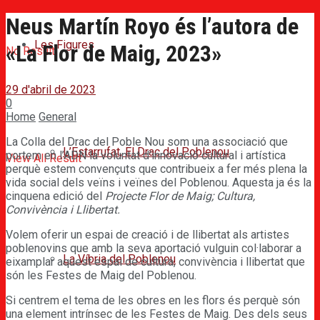
Neus Martín Royo és l’autora de
Les Figures
«La Flor de Maig, 2023»
No Result
29 d'abril de 2023
0
Home
General
La Colla del Drac del Poble Nou som una associació que
L’Estarrufat, El Drac del Poblenou
portem en l’ADN la voluntat d’innovació cultural i artística
View All Result
perquè estem convençuts que contribueix a fer més plena la
vida social dels veïns i veïnes del Poblenou. Aquesta ja és la
cinquena edició del
Projecte Flor de Maig; Cultura,
Convivència i Llibertat.
Volem oferir un espai de creació i de llibertat als artistes
poblenovins que amb la seva aportació vulguin col·laborar a
La Víbria del Poblenou
eixamplar aquest espai de cultura, convivència i llibertat que
són les Festes de Maig del Poblenou.
Si centrem el tema de les obres en les flors és perquè són
una element intrínsec de les Festes de Maig. Des dels seus