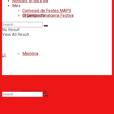
Notícies, el dia a dia
Més
Comissió de Festes MAPS
Organigrama
El Centre d’Imatgeria Festiva
No Result
View All Result
Memòria
Transparència