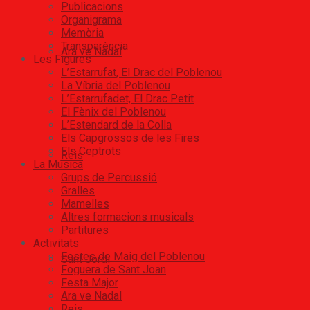
Publicacions
Organigrama
Memòria
Transparència
Ara ve Nadal
Les Figures
L’Estarrufat, El Drac del Poblenou
La Víbria del Poblenou
L’Estarrufadet, El Drac Petit
El Fènix del Poblenou
L’Estendard de la Colla
Els Capgrossos de les Fires
Els Ceptrots
Reis
La Música
Grups de Percussió
Gralles
Mamelles
Altres formacions musicals
Partitures
Activitats
Festes de Maig del Poblenou
Sant Jordi
Foguera de Sant Joan
Festa Major
Ara ve Nadal
Reis