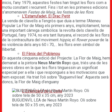
inicis, l’any 1979, aquestes festes han tingut les flors com a
motiu constant i recurrent. Fins i tot en les primeres edicions
s’anomenaven
Festes de Maig, les festes de les flors
.
L’Estarrufadet, El Drac Petit
La venda de clavells a l’engròs que duia a terme l’Ateneu
Popular La Flor de Maig els primers anys, implícitament, tenia
una important càrrega simbòlica: la revolta dels clavells de
Portugal, l’any 1974, no era tant llunyana, el record de les flors
de la contracultura del moviment
hippie
, el
flower power
de la
no violència dels anys 60 i 70,… les flors eren símbol de
llibertat.
El Fènix del Poblenou
En aquesta cinquena edició del Projecte: La Flor de Maig, hem
demanat a la pintora
Neus Martín Roy
o que, triés una de les
seves obres en la que les flors tinguessin un significat
especial per a ella i que respongués a les motivacions que
hem exposat. Ha triat l’oli sobre “Buguenvíl·lea”. Aquesta serà
doncs, la Flor de Maig d’enguany
L’Estendard de la Colla
BUGUENVÍL·LEA de Neus Martín Royo. Oli sobre
tela de 50 x 35 cm, any 2023