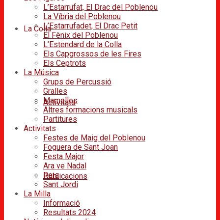
L’Estarrufat, El Drac del Poblenou
La Víbria del Poblenou
L’Estarrufadet, El Drac Petit
La Colla
El Fènix del Poblenou
L’Estendard de la Colla
Els Capgrossos de les Fires
Els Ceptrots
La Música
Grups de Percussió
Gralles
Mamelles
Activitats
Altres formacions musicals
Partitures
Activitats
Festes de Maig del Poblenou
Foguera de Sant Joan
Festa Major
Ara ve Nadal
Reis
Publicacions
Sant Jordi
La Milla
Informació
Resultats 2024