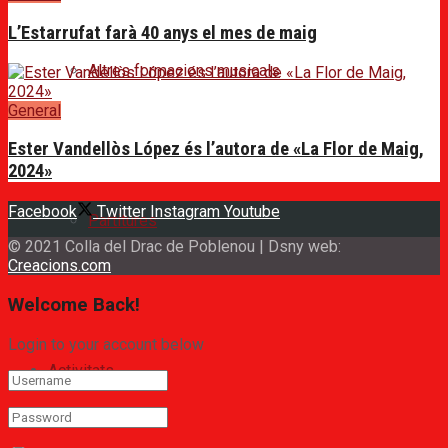
L’Estarrufat farà 40 anys el mes de maig
Altres formacions musicals
General
Ester Vandellòs López és l’autora de «La Flor de Maig,
2024»
Facebook
Twitter
Instagram
Youtube
Partitures
© 2021 Colla del Drac de Poblenou | Dsny web:
Creacions.com
Welcome Back!
Login to your account below
Activitats