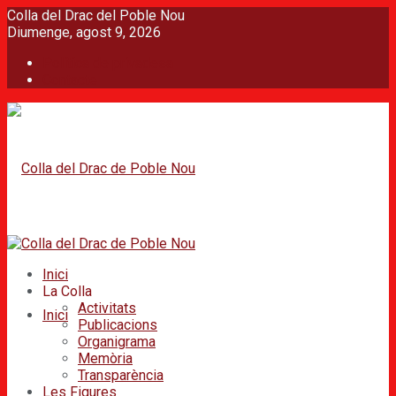
Colla del Drac del Poble Nou
Diumenge, agost 9, 2026
Política de privadesa
Contacte
Inici
La Colla
Activitats
Inici
Publicacions
Organigrama
Memòria
Transparència
Les Figures