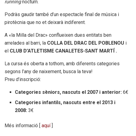
running
nocturn.
Podràs gaudir també d’un espectacle final de música i
pirotècnia que no et deixarà indiferent.
A «la Milla del Drac» conflueixen dues entitats ben
arrelades al barri, la
COLLA DEL DRAC DEL POBLENOU
i
el
CLUB D’ATLETISME CANALETES-SANT MARTÍ .
La cursa és oberta a tothom, amb diferents categories
segons l’any de naixement, busca la teva!
Preu d’inscripció:
Categories sèniors, nascuts el 2007 i anterior:
6€
Categories infantils, nascuts entre el 2013 i
2008:
3€
Més informació [
aquí
]