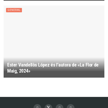
GENERAL
Ester Vandellòs López és l’autora de «La Flor de
Maig, 2024»